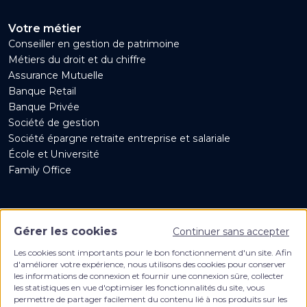
Votre métier
Conseiller en gestion de patrimoine
Métiers du droit et du chiffre
Assurance Mutuelle
Banque Retail
Banque Privée
Société de gestion
Société épargne retraite entreprise et salariale
École et Université
Family Office
Gérer les cookies
Continuer sans accepter
Les cookies sont importants pour le bon fonctionnement d'un site. Afin
d'améliorer votre expérience, nous utilisons des cookies pour conserver
Créateur de solutions digitales pour les
les informations de connexion et fournir une connexion sûre, collecter
les statistiques en vue d'optimiser les fonctionnalités du site, vous
professionnels du patrimoine et de la finance
permettre de partager facilement du contenu lié à nos produits sur les