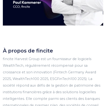
À propos de fincite
fincite Harvest Group est un fournisseur de logiciels
WealthTech, régulièrement récompensé pour sa
croissance et son innovation (Fintech Germany Award
2025, WealthTech100 2025, ESGFinTech100 2025). La
société répond aux défis de la gestion de patrimoine des
institutions financières grâce à des solutions logicielles
intelligentes. Elle compte parmi ses clients des banques
internationales de premier plan, des sociétés de conseil