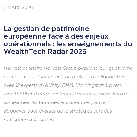
2 MARS 2026
La gestion de patrimoine
européenne face à des enjeux
opérationnels : les enseignements du
WealthTech Radar 2026
Harvest et fincite Harvest Group publient leur quatrième
rapport annuel sur le secteur, réalisé en collaboration
avec 12 experts d’AllUnity, DWS, Morningstar, Upvest,
wealthAPI et d’autres acteurs. Il met en lumière les axes
sur lesquels les banques européennes peuvent
s’appuyer pour évoluer de la stratégies vers des
réalisations concrètes.