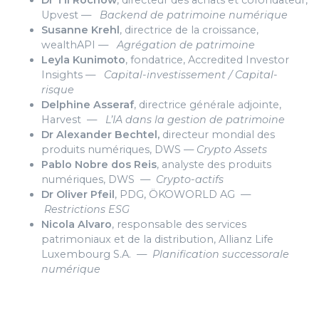
Dr Til Rochow
, directeur des achats et cofondateur,
Upvest —
Backend de patrimoine numérique
Susanne Krehl
, directrice de la croissance,
wealthAPI —
Agrégation de patrimoine
Leyla Kunimoto
, fondatrice, Accredited Investor
Insights —
Capital-investissement / Capital-
risque
Delphine Asseraf
, directrice générale adjointe,
Harvest —
L’IA dans la gestion de patrimoine
Dr Alexander Bechtel,
directeur mondial des
produits numériques, DWS —
Crypto Assets
Pablo Nobre dos Reis
, analyste des produits
numériques, DWS —
Crypto-actifs
Dr Oliver Pfeil
, PDG, ÖKOWORLD AG —
Restrictions ESG
Nicola Alvaro
, responsable des services
patrimoniaux et de la distribution, Allianz Life
Luxembourg S.A. —
Planification successorale
numérique