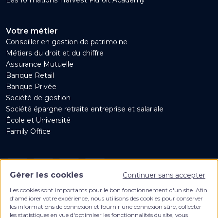
Votre métier
Conseiller en gestion de patrimoine
Métiers du droit et du chiffre
Assurance Mutuelle
Banque Retail
Banque Privée
Société de gestion
Société épargne retraite entreprise et salariale
École et Université
Family Office
Gérer les cookies
Continuer sans accepter
Les cookies sont importants pour le bon fonctionnement d'un site. Afin
d'améliorer votre expérience, nous utilisons des cookies pour conserver
Créateur de solutions digitales pour les
les informations de connexion et fournir une connexion sûre, collecter
les statistiques en vue d'optimiser les fonctionnalités du site, vous
professionnels du patrimoine et de la finance