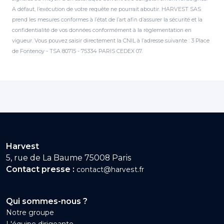
A défaut, l’exécution de votre requête ne pourrait aboutir. HARVEST SAS
prend les mesures conformes à l’état de l’art afin d’assurer la sécurité et la
confidentialité de vos données conformément à la règlementation en
vigueur. Vous pouvez saisir directement la CNIL à l’adresse suivante : 3 Place
de Fontenoy - TSA 80715 - 75334 PARIS CEDEX 07.
Harvest
5, rue de La Baume 75008 Paris
Contact presse :
contact@harvest.fr
Qui sommes-nous ?
Notre groupe